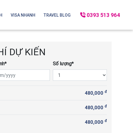
0393 513 964
CH
VISA NHANH
TRAVEL BLOG
i Lan
Mộc Châu - Mai Châu
Đà Nẵng
HÍ DỰ KIẾN
nh*
Số lượng*
h Bình
Hạ Long
Cô Tô
đ
480,000
đ
480,000
đ
480,000