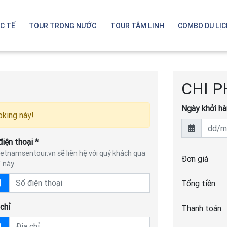
C TẾ
TOUR TRONG NƯỚC
TOUR TÂM LINH
COMBO DU LỊ
Singapore - Malaysia
Thá
CHI P
Ngày khởi hà
oking này!
điện thoại *
Bali - Indonesia
Nin
etnamsentour.vn sẽ liên hệ với quý khách qua
Đơn giá
 này.
Tổng tiền
 chỉ
Thanh toán