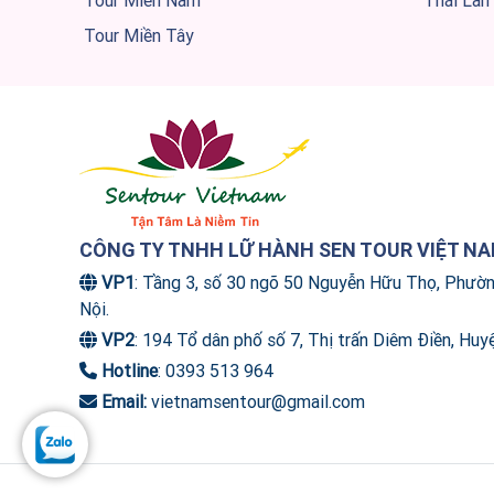
Tour Miền Nam
Thái Lan
Tour Miền Tây
CÔNG TY TNHH LỮ HÀNH SEN TOUR VIỆT N
VP1
: Tầng 3, số 30 ngõ 50 Nguyễn Hữu Thọ, Phườ
Nội.
VP2
: 194 Tổ dân phố số 7, Thị trấn Diêm Điền, Huy
Hotline
: 0393 513 964
Email:
vietnamsentour@gmail.com