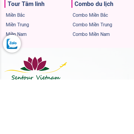
Tour Tâm linh
Combo du lịch
Miền Bắc
Combo Miền Bắc
Miền Trung
Combo Miền Trung
Miền Nam
Combo Miền Nam
CÔNG TY TNHH LỮ HÀNH SEN TOUR VIỆT NAM
VP1
: Tầng 3, số 30 ngõ 50 Nguyễn Hữu Thọ, Phường
Hoàng Liệt,Thành phố Hà Nội.
VP2
: 194 Tổ dân phố số 7, Thị trấn Diêm Điền, Huyện
Thái Thụy, Tỉnh Thái Bình.