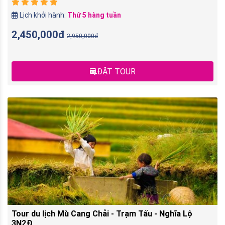
Lịch khởi hành:
Thứ 5 hàng tuần
2,450,000đ
2,950,000đ
ĐẶT TOUR
Tour du lịch Mù Cang Chải - Trạm Tấu - Nghĩa Lộ
3N2Đ