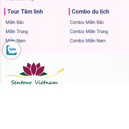
Tour Tâm linh
Combo du lịch
Miền Bắc
Combo Miền Bắc
Miền Trung
Combo Miền Trung
Miền Nam
Combo Miền Nam
CÔNG TY TNHH LỮ HÀNH SEN TOUR VIỆT NAM
VP1
: Tầng 3, số 30 ngõ 50 Nguyễn Hữu Thọ, Phường
Hoàng Liệt,Thành phố Hà Nội.
VP2
: 194 Tổ dân phố số 7, Thị trấn Diêm Điền, Huyện