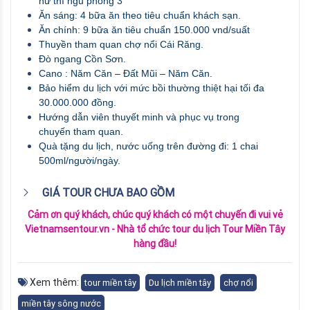
nữ thì ngủ phòng 3 
Ăn sáng: 4 bữa ăn theo tiêu chuẩn khách sạn.
Ăn chính: 9 bữa ăn tiêu chuẩn 150.000 vnd/suất 
Thuyền tham quan chợ nổi Cái Răng.
Đò ngang Cồn Sơn.
Cano : Năm Căn – Đất Mũi – Năm Căn.
Bảo hiểm du lịch với mức bồi thường thiệt hại tối đa 
30.000.000 đồng.
Hướng dẫn viên thuyết minh và phục vụ trong 
chuyến tham quan.
Quà tặng du lịch, nước uống trên đường đi: 1 chai 
500ml/người/ngày. 
GIÁ TOUR CHƯA BAO GỒM
Cảm ơn quý khách, chúc quý khách có một chuyến đi vui vẻ
Vietnamsentour.vn - Nhà tổ chức tour du lịch Tour Miền Tây
hàng đầu!
Xem thêm:
tour miền tây
Du lịch miền tây
chợ nổi
miền tây sông nước