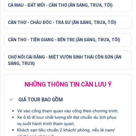
CÀ MAU - ĐẤT MŨI - CẦN THƠ (ĂN SÁNG, TRƯA, TỐI)
CẦN THƠ - CHÂU ĐỐC - TRÀ SƯ (ĂN SÁNG, TRƯA, TỐI)
CẦN THƠ - TIỀN GIANG - BẾN TRE (ĂN SÁNG, TRƯA, TỐI)
CHỢ NỔI CÁI RĂNG - MIỆT VƯỜN SINH THÁI CỒN SƠN (ĂN
SÁNG, TRƯA)
NHỮNG THÔNG TIN CẦN LƯU Ý
GIÁ TOUR BAO GỒM
Vé vào cổng tham quan vào cổng theo chương trình.
Xe ô tô đi tour chất lượng tốt đạt chuẩn du lịch phục 
vụ suốt hành trình tham quan.
Khách sạn tiêu chuẩn 2 khách/ phòng, nếu lẻ nam/ 