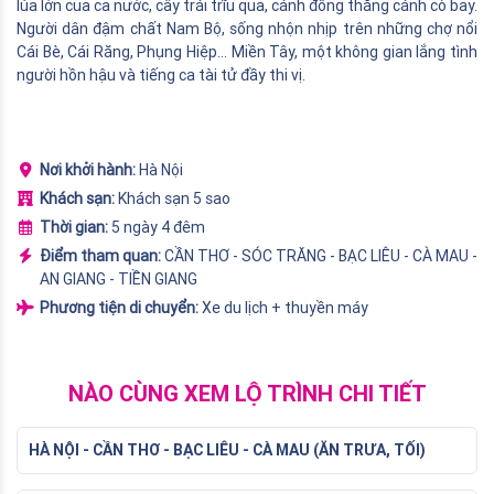
lúa lớn của cả nước, cây trái trĩu quả, cánh đồng thẳng cánh cò bay.
Người dân đậm chất Nam Bộ, sống nhộn nhịp trên những chợ nổi
Cái Bè, Cái Răng, Phụng Hiệp... Miền Tây, một không gian lắng tình
người hồn hậu và tiếng ca tài tử đầy thi vị.
Nơi khởi hành:
Hà Nội
Khách sạn:
Khách sạn 5 sao
Thời gian:
5 ngày 4 đêm
Điểm tham quan:
CẦN THƠ - SÓC TRĂNG - BẠC LIÊU - CÀ MAU -
AN GIANG - TIỀN GIANG
Phương tiện di chuyển:
Xe du lịch + thuyền máy
NÀO CÙNG XEM LỘ TRÌNH CHI TIẾT
HÀ NỘI - CẦN THƠ - BẠC LIÊU - CÀ MAU (ĂN TRƯA, TỐI)