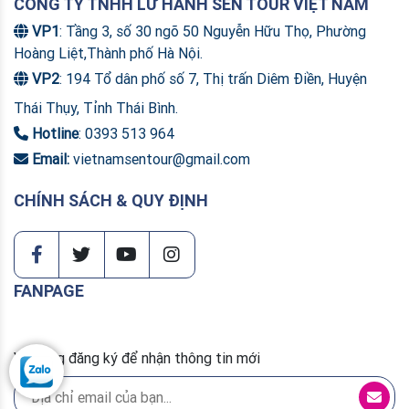
CÔNG TY TNHH LỮ HÀNH SEN TOUR VIỆT NAM
VP1
: Tầng 3, số 30 ngõ 50 Nguyễn Hữu Thọ, Phường
Hoàng Liệt,Thành phố Hà Nội.
VP2
: 194 Tổ dân phố số 7, Thị trấn Diêm Điền, Huyện
Thái Thụy, Tỉnh Thái Bình.
Hotline
: 0393 513 964
Email:
vietnamsentour@gmail.com
CHÍNH SÁCH & QUY ĐỊNH
FANPAGE
Vui lòng đăng ký để nhận thông tin mới