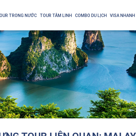
OUR TRONG NƯỚC
TOUR TÂM LINH
COMBO DU LỊCH
VISA NHANH
Singapore - Malaysia
Thá
Bali - Indonesia
Nin
ƯNG TOUR LIÊN QUAN: MALAY