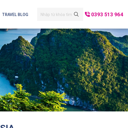
0393 513 964
TRAVEL BLOG
i Lan
Mộc Châu - Mai Châu
Đà Nẵng
h Bình
Hạ Long
Cô Tô
SIA