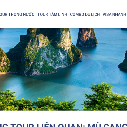
OUR TRONG NƯỚC
TOUR TÂM LINH
COMBO DU LỊCH
VISA NHANH
Singapore - Malaysia
Thá
Bali - Indonesia
Nin
G TOUR LIÊN QUAN: MÙ CANG