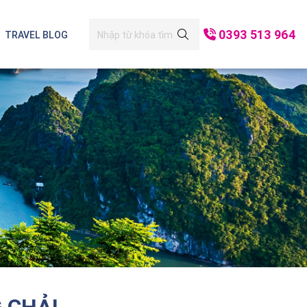
0393 513 964
TRAVEL BLOG
i Lan
Mộc Châu - Mai Châu
Đà Nẵng
h Bình
Hạ Long
Cô Tô
 CHẢI