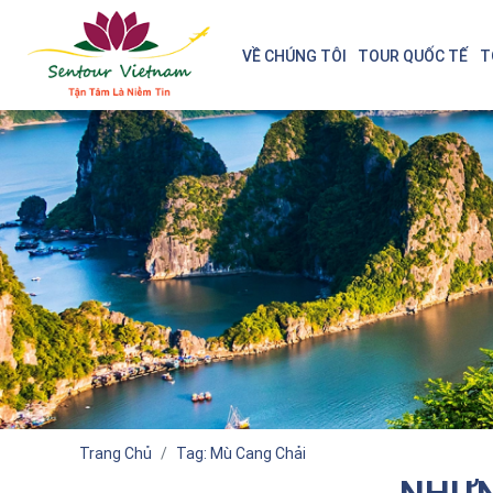
VỀ CHÚNG TÔI
TOUR QUỐC TẾ
T
Trang Chủ
Tag: Mù Cang Chải
NHƯN