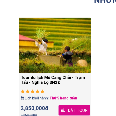
Tour du lịch Mù Cang Chải - Trạm
Tấu - Nghĩa Lộ 3N2Đ
Lịch khởi hành:
Thứ 5 hàng tuần
2,850,000đ
ĐẶT TOUR
3,250,000đ