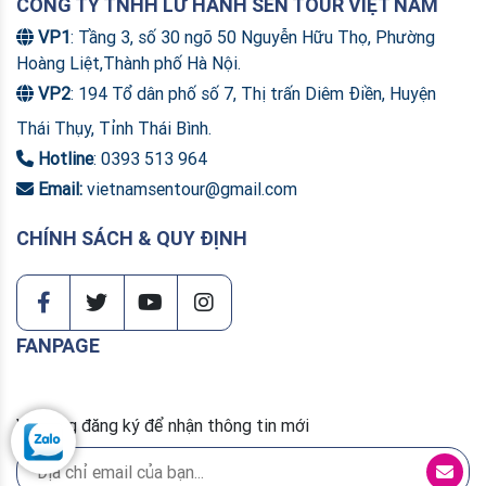
CÔNG TY TNHH LỮ HÀNH SEN TOUR VIỆT NAM
VP1
: Tầng 3, số 30 ngõ 50 Nguyễn Hữu Thọ, Phường
Hoàng Liệt,Thành phố Hà Nội.
VP2
: 194 Tổ dân phố số 7, Thị trấn Diêm Điền, Huyện
Thái Thụy, Tỉnh Thái Bình.
Hotline
: 0393 513 964
Email:
vietnamsentour@gmail.com
CHÍNH SÁCH & QUY ĐỊNH
FANPAGE
Vui lòng đăng ký để nhận thông tin mới