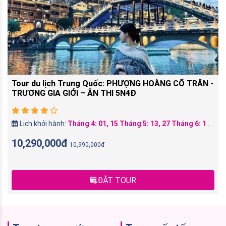
Tour du lịch Trung Quốc: PHƯỢNG HOÀNG CỔ TRẤN -
TRƯƠNG GIA GIỚI – ÂN THI 5N4Đ
Lịch khởi hành:
Tháng 4: 01, 15 Tháng 5: 13, 27 Tháng 6: 10, 24 Tháng 7: 08, 22 Tháng 8: 05 Tháng 8: 19 Tháng 9: 02, 16, 30 Tháng 10: 14
10,290,000đ
10,990,000đ
ĐẶT TOUR