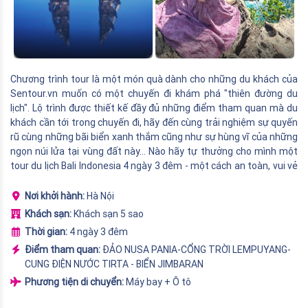
Chương trình tour là một món quà dành cho những du khách của
Sentour.vn muốn có một chuyến đi khám phá "thiên đường du
lịch". Lộ trình được thiết kế đầy đủ những điểm tham quan mà du
khách cần tới trong chuyến đi, hãy đến cùng trải nghiệm sự quyến
rũ cùng những bãi biển xanh thắm cũng như sự hùng vĩ của những
ngọn núi lửa tại vùng đất này... Nào hãy tự thưởng cho mình một
tour du lịch Bali Indonesia 4 ngày 3 đêm - một cách an toàn, vui vẻ
và tiết kiệm nhất!
Nơi khởi hành:
Hà Nội
Khách sạn:
Khách sạn 5 sao
Thời gian:
4 ngày 3 đêm
Điểm tham quan:
ĐẢO NUSA PANIA-CỔNG TRỜI LEMPUYANG-
CUNG ĐIỆN NƯỚC TIRTA - BIỂN JIMBARAN
Phương tiện di chuyển:
Máy bay + Ô tô