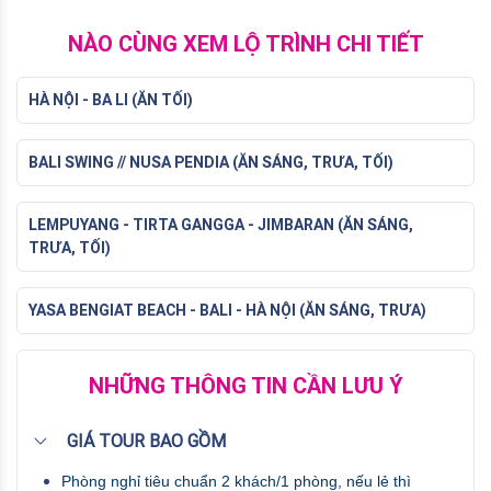
NÀO CÙNG XEM LỘ TRÌNH CHI TIẾT
HÀ NỘI - BA LI (ĂN TỐI)
BALI SWING // NUSA PENDIA (ĂN SÁNG, TRƯA, TỐI)
LEMPUYANG - TIRTA GANGGA - JIMBARAN (ĂN SÁNG,
TRƯA, TỐI)
YASA BENGIAT BEACH - BALI - HÀ NỘI (ĂN SÁNG, TRƯA)
NHỮNG THÔNG TIN CẦN LƯU Ý
GIÁ TOUR BAO GỒM
Phòng nghỉ tiêu chuẩn 2 khách/1 phòng, nếu lẻ thì 