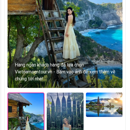
chúng tôi nhé!
Hàng ngàn khách hàng đã lựa chọn
Hàng ngàn khách hàng đã lựa chọn
Vietnamsentour.vn - Bấm vào ảnh để xem thêm về
Vietnamsentour.vn - Bấm vào ảnh để xem thêm về
chúng tôi nhé!
chúng tôi nhé!