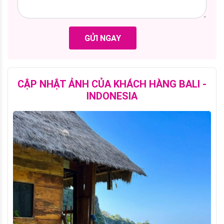
GỬI NGAY
CẬP NHẬT ẢNH CỦA KHÁCH HÀNG BALI -
INDONESIA
Hàng ngàn khách hàng đã lựa chọn
Vietnamsentour.vn - Bấm vào ảnh để xem thêm về