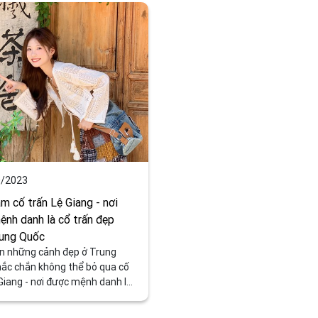
/2023
m cố trấn Lệ Giang - nơi
nh danh là cổ trấn đẹp
rung Quốc
n những cảnh đẹp ở Trung
hắc chắn không thể bỏ qua cố
Giang - nơi được mệnh danh là
ng những cổ trấn đẹp nhất của
. Với lịch sử trải dài gần 1000