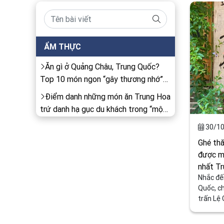
ẨM THỰC
Ăn gì ở Quảng Châu, Trung Quốc?
Top 10 món ngon “gây thương nhớ”
nhất định phải thử!
Điểm danh những món ăn Trung Hoa
trứ danh hạ gục du khách trong “một
nốt nhạc”
30/10
Ghé thă
được mệ
nhất T
Nhắc đế
Quốc, c
trấn Lệ 
một tro
nước này