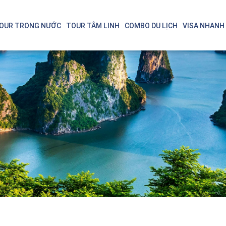
OUR TRONG NƯỚC
TOUR TÂM LINH
COMBO DU LỊCH
VISA NHANH
Singapore - Malaysia
Thá
Bali - Indonesia
Nin