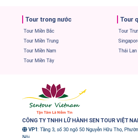
năm, cùn
trấn Lệ 
đảo ngư
Tour trong nước
Tour 
điểm đến
khách qu
Tour Miền Bắc
Tour Tru
Hôm nay
Tour Miền Trung
Singapor
khám ph
trấn này
Tour Miền Nam
Thái Lan
Tour Miền Tây
CÔNG TY TNHH LỮ HÀNH SEN TOUR VIỆT N
VP1
: Tầng 3, số 30 ngõ 50 Nguyễn Hữu Thọ, Phườ
Nội.