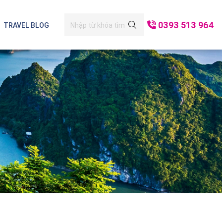
0393 513 964
TRAVEL BLOG
i Lan
Mộc Châu - Mai Châu
Đà Nẵng
h Bình
Hạ Long
Cô Tô