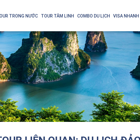
OUR TRONG NƯỚC
TOUR TÂM LINH
COMBO DU LỊCH
VISA NHANH
Singapore - Malaysia
Thá
Bali - Indonesia
Nin
OUR LIÊN QUAN: DU LỊCH ĐẢO