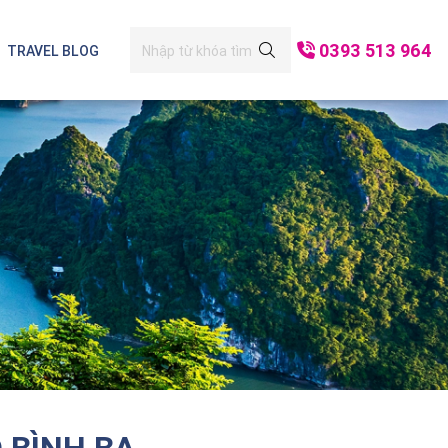
0393 513 964
TRAVEL BLOG
i Lan
Mộc Châu - Mai Châu
Đà Nẵng
h Bình
Hạ Long
Cô Tô
 BÌNH BA