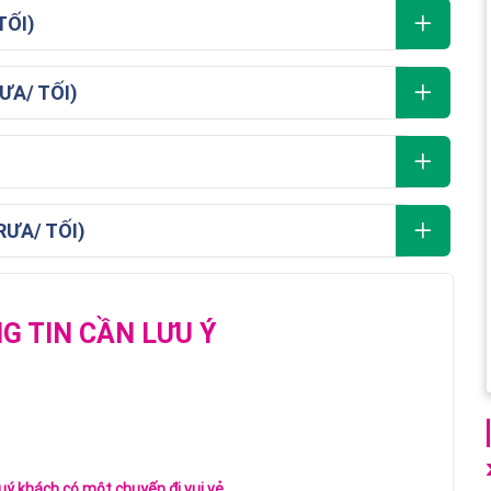
TỐI)
ƯA/ TỐI)
RƯA/ TỐI)
 TIN CẦN LƯU Ý
ý khách có một chuyến đi vui vẻ