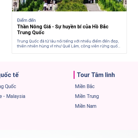
Điểm đến
Có một vùng sông nước bình dị mang tên
Quế Lâm
Được mệnh danh là nơi có phong cảnh đệ nhất thiên hạ,
Quế Lâm là mảnh đất với phong cảnh hữu tình mà bất kỳ
ai cũng muốn đặt chân đến ít nhất một lần. Nơi đây có
núi non trùng điệp, “ba sông, bốn hồ” cùng vẻ đẹp cổ
kính xen kẽ,...hứa hẹn sẽ mang đến cho du khách
những trải nghiệm đáng nhớ đó. Hôm nay, hãy cùng
Sentour Vietnam du lịch Quế Lâm qua bài viết dưới dưới
quốc tế
Tour Tâm linh
đây nhé!
ng Quốc
Miền Bắc
e - Malaysia
Miền Trung
Miền Nam