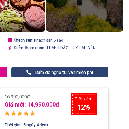
Khách sạn:
Khách sạn 5 sao
Điểm tham quan:
THANH ĐẢO – UY HẢI - YÊN
Bấm để nghe tư vấn miễn phí
16,990,000đ
Tiết kiệm
Giá mới:
14,990,000đ
12%
Thời gian:
5 ngày 4 đêm