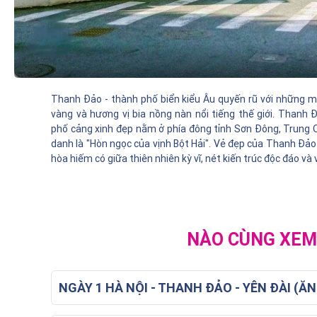
Thanh Đảo - thành phố biển kiểu Âu quyến rũ với những má
vàng và hương vị bia nồng nàn nổi tiếng thế giới. Thanh 
phố cảng xinh đẹp nằm ở phía đông tỉnh Sơn Đông, Trung
danh là "Hòn ngọc của vịnh Bột Hải". Vẻ đẹp của Thanh Đảo 
hòa hiếm có giữa thiên nhiên kỳ vĩ, nét kiến trúc độc đáo và
NÀO CÙNG XEM 
NGÀY 1 HÀ NỘI - THANH ĐẢO - YÊN ĐÀI (ĂN