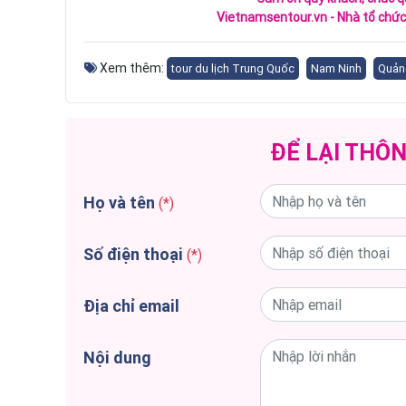
Vietnamsentour.vn - Nhà tổ chức 
Xem thêm:
tour du lịch Trung Quốc
Nam Ninh
Quản
ĐỂ LẠI THÔN
Họ và tên
(*)
Số điện thoại
(*)
Địa chỉ email
Nội dung