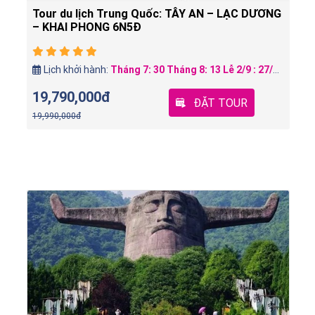
Tour du lịch Trung Quốc: HÀ NỘI - CÔN MINH -
SHANGRI LA – LỆ GIANG 6N5D
Lịch khởi hành:
Tháng 5: 21, 28 / Tháng 6: 4, 11, 18, 25 / Tháng 7: 2, 9, 16, 23, 30 / Tháng 8: 6, 13, 20, 27 LỄ 2/9: 29/8 ~ 3/9 / Tháng 9: 3, 10, 17, 24 / Tháng 10: 1, 8, 15, 22, 29
13,990,000đ
ĐẶT TOUR
14,990,000đ