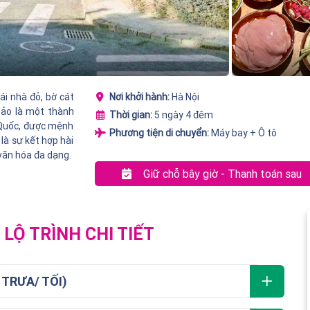
i nhà đỏ, bờ cát
Nơi khởi hành:
Hà Nội
Đảo là một thành
Thời gian:
5 ngày 4 đêm
 Quốc, được mệnh
Phương tiện di chuyển:
Máy bay + Ô tô
là sự kết hợp hài
 văn hóa đa dạng.
Giữ chỗ bây giờ - Thanh toán sau
LỘ TRÌNH CHI TIẾT
 TRƯA/ TỐI)