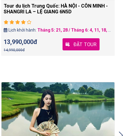
Tour du lịch Trung Quốc: NAM TÂN CƯƠNG
To
URUMQI – KORLA - AKSU - KASHGAR –
Sơ
TASHKURGAN – NO SHOP 9N8Đ
Cố
Lịch khởi hành:
Tháng 4: 21 Tháng 5: 21
32,790,000đ
15
ĐẶT TOUR
36,590,000đ
16,