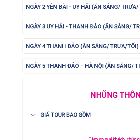
NGÀY 2 YÊN ĐÀI - UY HẢI (ĂN SÁNG/ TRƯA/
NGÀY 3 UY HẢI - THANH ĐẢO (ĂN SÁNG/ TR
NGÀY 4 THANH ĐẢO (ĂN SÁNG/ TRƯA/TỐI)
NGÀY 5 THANH ĐẢO – HÀ NỘI (ĂN SÁNG/ T
NHỮNG THÔNG
GIÁ TOUR BAO GỒM
Cảm ơn quý khách, chúc qu