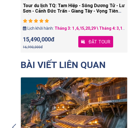
 Lư
Tour du lịch Trung Quốc: TÂY AN – LẠC DƯƠNG
– KHAI PHONG 6N5Đ
15,24
Lịch khởi hành:
Tháng 7: 30 Tháng 8: 13 Lễ 2/9 : 27/8 Tháng 9: 5,10,19,24 Tháng 10: 17,22
19,790,000đ
ĐẶT TOUR
19,990,000đ
BÀI VIẾT LIÊN QUAN