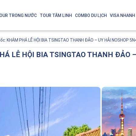
OUR TRONG NƯỚC
TOUR TÂM LINH
COMBO DU LỊCH
VISA NHANH
Quốc: KHÁM PHÁ LỄ HỘI BIA TSINGTAO THANH ĐẢO – UY HẢI NOSHOP 5N
 PHÁ LỄ HỘI BIA TSINGTAO THANH ĐẢO
Singapore - Malaysia
Thá
Bali - Indonesia
Nin