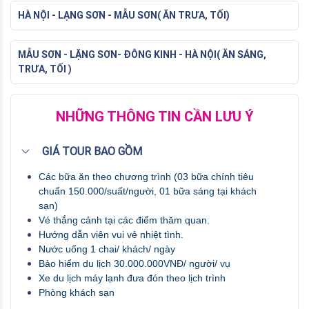
HÀ NỘI - LẠNG SƠN - MẪU SƠN( ĂN TRƯA, TỐI)
MẪU SƠN - LẶNG SƠN- ĐÔNG KINH - HÀ NỘI( ĂN SÁNG,
TRƯA, TỐI )
NHỮNG THÔNG TIN CẦN LƯU Ý
GIÁ TOUR BAO GỒM
Các bữa ăn theo chương trình (03 bữa chính tiêu 
chuẩn 150.000/suất/người, 01 bữa sáng tại khách 
sạn)
Vé thắng cảnh tại các điểm thăm quan.
Hướng dẫn viên vui vẻ nhiệt tình.
Nước uống 1 chai/ khách/ ngày
Bảo hiểm du lịch 30.000.000VNĐ/ người/ vụ
Xe du lịch máy lạnh đưa đón theo lịch trình
Phòng khách sạn