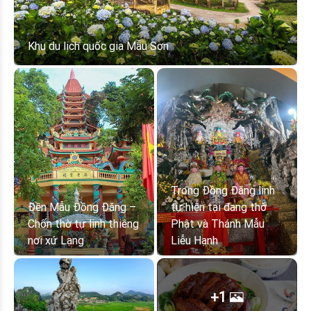
Khu du lịch quốc gia Mẫu Sơn
Trong Đồng Đăng linh
Đền Mẫu Đồng Đăng –
tự hiện tại đang thờ
Chốn thờ tự linh thiêng
Phật và Thánh Mẫu
nơi xứ Lạng
Liễu Hạnh
+1