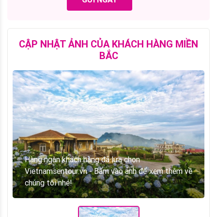
CẬP NHẬT ẢNH CỦA KHÁCH HÀNG MIỀN
BẮC
Hàng ngàn khách hàng đã lựa chọn
Vietnamsentour.vn - Bấm vào ảnh để xem thêm về
chúng tôi nhé!